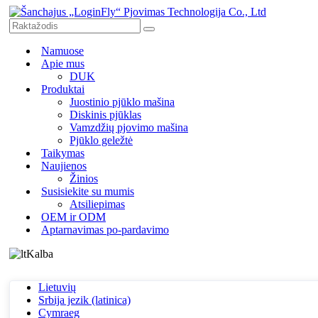
Namuose
Apie mus
DUK
Produktai
Juostinio pjūklo mašina
Diskinis pjūklas
Vamzdžių pjovimo mašina
Pjūklo geležtė
Taikymas
Naujienos
Žinios
Susisiekite su mumis
Atsiliepimas
OEM ir ODM
Aptarnavimas po-pardavimo
Kalba
Lietuvių
Srbija jezik (latinica)
Cymraeg