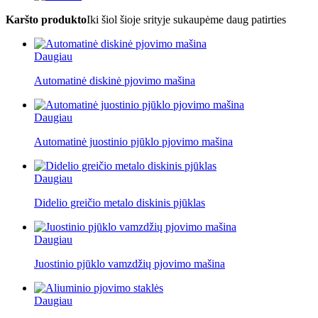
Karšto produkto
Iki šiol šioje srityje sukaupėme daug patirties
Daugiau
Automatinė diskinė pjovimo mašina
Daugiau
Automatinė juostinio pjūklo pjovimo mašina
Daugiau
Didelio greičio metalo diskinis pjūklas
Daugiau
Juostinio pjūklo vamzdžių pjovimo mašina
Daugiau