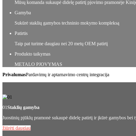
Mūsų komanda sukaupė didelę patirtį pjovimo pramonėje Kinij
Gamyba
Sukūrė staklių gamybos techninio mokymo kompleksą
Patirtis
Taip pat turime daugiau nei 20 metų OEM patirtį
Produkto taikymas
METALO PJOVYMAS
Privalumas
Pardavimų ir aptarnavimo centrų integracija
01
Staklių gamyba
Juostinių pjūklų pramonė sukaupė didelę patirtį ir įkūrė gamybos bei 
žiūrėti daugiau