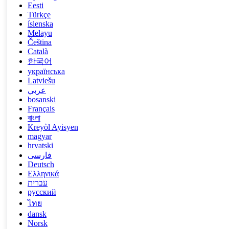
Eesti
Türkçe
íslenska
Melayu
Čeština
Català
한국어
українська
Latviešu
عربي
bosanski
Français
বাংলা
Kreyòl Ayisyen
magyar
hrvatski
فارسی
Deutsch
Ελληνικά
עברית
русский
ไทย
dansk
Norsk