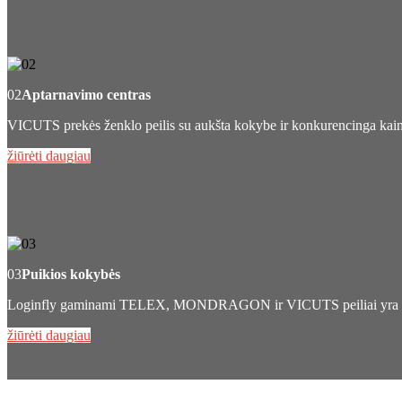
02
Aptarnavimo centras
VICUTS prekės ženklo peilis su aukšta kokybe ir konkurencinga kai
žiūrėti daugiau
03
Puikios kokybės
Loginfly gaminami TELEX, MONDRAGON ir VICUTS peiliai yra pui
žiūrėti daugiau