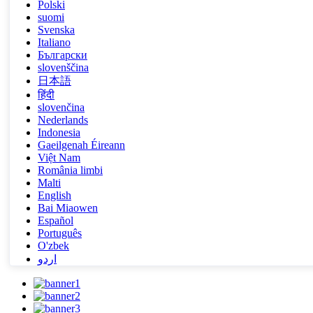
Polski
suomi
Svenska
Italiano
Български
slovenščina
日本語
हिंदी
slovenčina
Nederlands
Indonesia
Gaeilgenah Éireann
Việt Nam
România limbi
Malti
English
Bai Miaowen
Español
Português
O'zbek
اردو