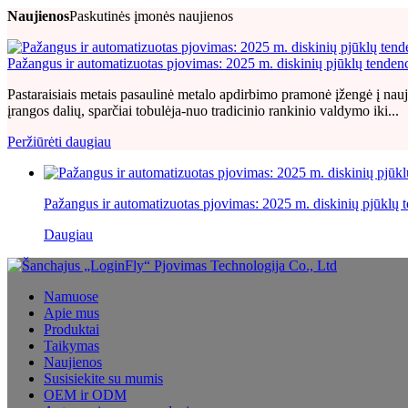
Naujienos
Paskutinės įmonės naujienos
Pažangus ir automatizuotas pjovimas: 2025 m. diskinių pjūklų tendenc
Pastaraisiais metais pasaulinė metalo apdirbimo pramonė įžengė į nauj
įrangos dalių, sparčiai tobulėja-nuo tradicinio rankinio valdymo iki...
Peržiūrėti daugiau
Pažangus ir automatizuotas pjovimas: 2025 m. diskinių pjūklų te
Daugiau
Namuose
Apie mus
Produktai
Taikymas
Naujienos
Susisiekite su mumis
OEM ir ODM