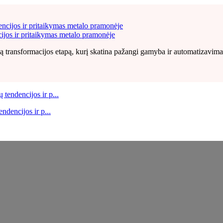
ijos ir pritaikymas metalo pramonėje
ą transformacijos etapą, kurį skatina pažangi gamyba ir automatizavima
ndencijos ir p...