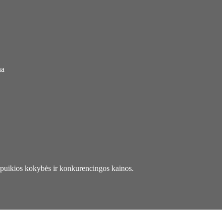
na
kios kokybės ir konkurencingos kainos.